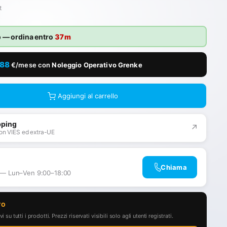
t
o
— ordina entro
37m
,88
€/mese con
Noleggio Operativo Grenke
Aggiungi al carrello
pping
↗
on VIES ed extra-UE
Chiama
 — Lun–Ven 9:00–18:00
TO
i su tutti i prodotti. Prezzi riservati visibili solo agli utenti registrati.