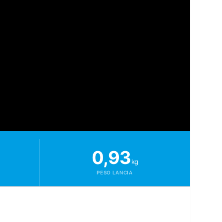
0,93
kg
PESO LANCIA