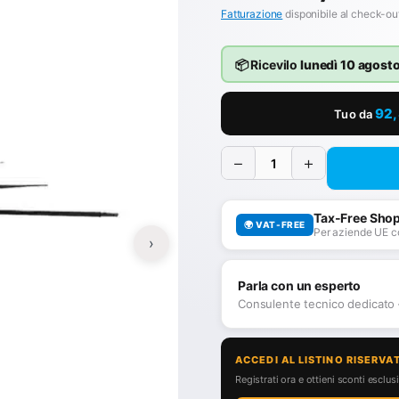
Fatturazione
disponibile al check-ou
📦 Ricevilo
lunedì 10 agost
92
Tuo da
−
+
Tax-Free Sho
🌍 VAT-FREE
Per aziende UE c
›
Parla con un esperto
Consulente tecnico dedicato
ACCEDI AL LISTINO RISERVA
Registrati ora e ottieni sconti esclusiv