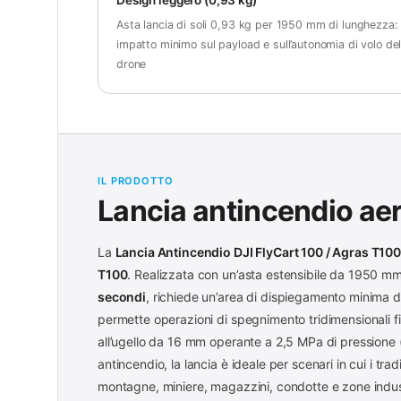
Asta lancia di soli 0,93 kg per 1950 mm di lunghezza:
impatto minimo sul payload e sull’autonomia di volo de
drone
IL PRODOTTO
Lancia antincendio aer
La
Lancia Antincendio DJI FlyCart 100 / Agras T10
T100
. Realizzata con un’asta estensibile da 1950 mm i
secondi
, richiede un’area di dispiegamento minima di
permette operazioni di spegnimento tridimensionali f
all’ugello da 16 mm operante a 2,5 MPa di pressione 
antincendio, la lancia è ideale per scenari in cui i trad
montagne, miniere, magazzini, condotte e zone industr