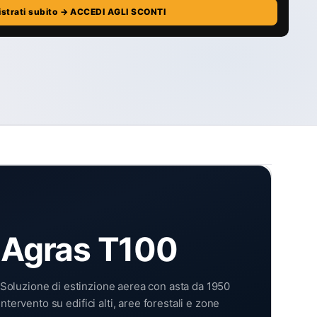
istrati subito → ACCEDI AGLI SCONTI
/ Agras T100
 Soluzione di estinzione aerea con asta da 1950
ervento su edifici alti, aree forestali e zone