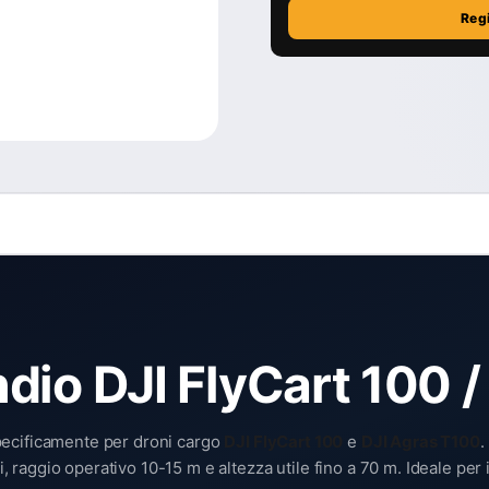
Reg
dio DJI FlyCart 100 
pecificamente per droni cargo
DJI FlyCart 100
e
DJI Agras T100
.
ggio operativo 10-15 m e altezza utile fino a 70 m. Ideale per int