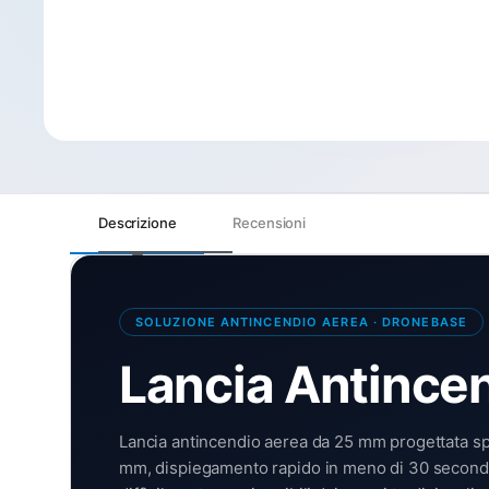
Descrizione
Recensioni
SOLUZIONE ANTINCENDIO AEREA · DRONEBASE
Lancia Antincen
Lancia antincendio aerea da 25 mm progettata s
mm, dispiegamento rapido in meno di 30 secondi, ra