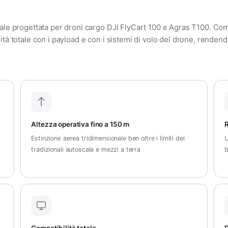
nale progettata per droni cargo DJI FlyCart 100 e Agras T100. Co
tà totale con i payload e con i sistemi di volo del drone, rendend
Altezza operativa fino a 150 m
R
Estinzione aerea tridimensionale ben oltre i limiti dei
U
tradizionali autoscala e mezzi a terra
b
Compatibilità totale
D