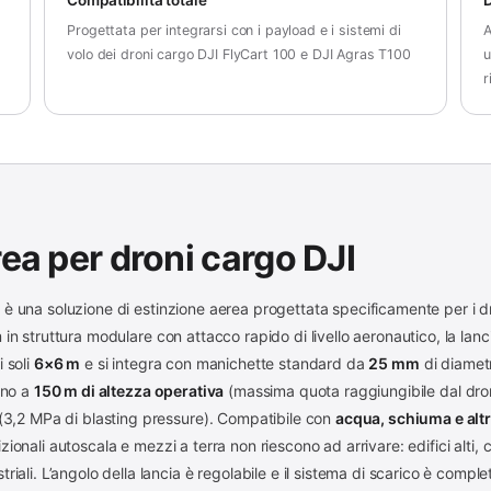
Progettata per integrarsi con i payload e i sistemi di
A
l
volo dei droni cargo DJI FlyCart 100 e DJI Agras T100
u
r
ea per droni cargo DJI
0
è una soluzione di estinzione aerea progettata specificamente per i d
n struttura modulare con attacco rapido di livello aeronautico, la lanci
 soli
6×6 m
e si integra con manichette standard da
25 mm
di diamet
ino a
150 m di altezza operativa
(massima quota raggiungibile dal dron
(3,2 MPa di blasting pressure). Compatibile con
acqua, schiuma e altr
izionali autoscala e mezzi a terra non riescono ad arrivare: edifici alti, c
iali. L’angolo della lancia è regolabile e il sistema di scarico è comp