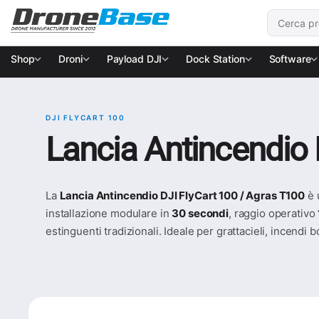
Salta alla navigazione
Salta al contenuto
Cerca:
Shop
Droni
Payload DJI
Dock Station
Software
DJI FLYCART 100
Lancia Antincendio
La
Lancia Antincendio DJI FlyCart 100 / Agras T100
è 
installazione modulare in
30 secondi
, raggio operativo
estinguenti tradizionali. Ideale per grattacieli, incendi bo