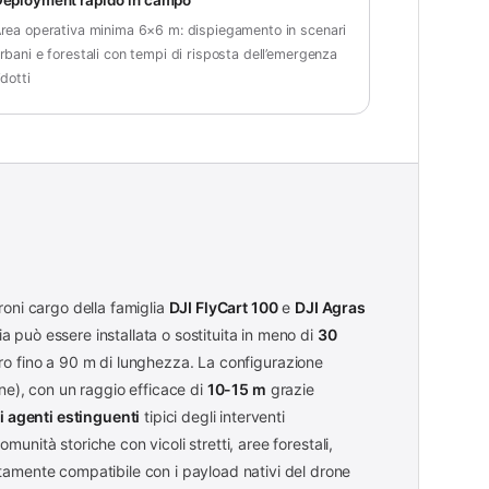
rea operativa minima 6×6 m: dispiegamento in scenari
rbani e forestali con tempi di risposta dell’emergenza
idotti
roni cargo della famiglia
DJI FlyCart 100
e
DJI Agras
a può essere installata o sostituita in meno di
30
ro fino a 90 m di lunghezza. La configurazione
e), con un raggio efficace di
10-15 m
grazie
i agenti estinguenti
tipici degli interventi
omunità storiche con vicoli stretti, aree forestali,
letamente compatibile con i payload nativi del drone