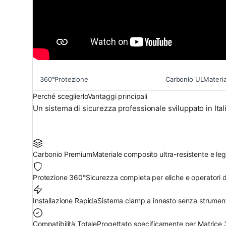
360
°
Protezione
Carbonio
UL
Materia
Perché sceglierlo
Vantaggi principali
Un sistema di sicurezza professionale sviluppato in Ital
Carbonio Premium
Materiale composito ultra-resistente e leg
Protezione 360°
Sicurezza completa per eliche e operatori du
Installazione Rapida
Sistema clamp a innesto senza strumenti
Compatibilità Totale
Progettato specificamente per Matric