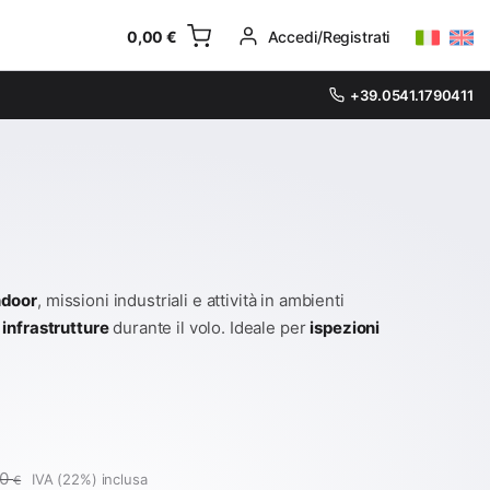
0,00
€
Accedi/Registrati
+39.0541.1790411
ndoor
, missioni industriali e attività in ambienti
 infrastrutture
durante il volo. Ideale per
ispezioni
00
IVA (22%) inclusa
€