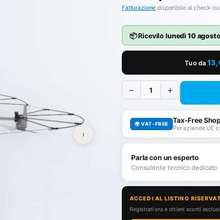
Fatturazione
disponibile al check-ou
📦 Ricevilo
lunedì 10 agost
13
Tuo da
−
+
Tax-Free Sho
🌍 VAT-FREE
Per aziende UE c
›
Parla con un esperto
Consulente tecnico dedicato
ACCEDI AL LISTINO RISERVA
Registrati ora e ottieni sconti esclusiv