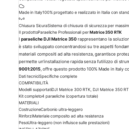
Made in Italy
100% progettato e realizzato in Italia con standa
Chiusura Sicura
Sistema di chiusura di sicurezza per massima
Il prodotto
Paraeliche Professionali per
Matrice 350 RTK
I
paraeliche DJI Matrice 350
rappresentano la soluzion
è stato sviluppato concentrandosi su tre aspetti fondam
materiali compositi ad alta resistenza, garantisce prot
permette un’installazione rapida senza l’utilizzo di s
9001:2015
, offre questo prodotto 100% Made in Italy c
Dati tecnici
Specifiche complete
COMPATIBILITÀ
Modelli supportati
DJI Matrice 300 RTK, DJI Matrice 350 R
Kit completo
4 paraeliche (copertura totale)
MATERIALI
Costruzione
Carbonio ultra-leggero
Rinforzi
Materiale composito ad alta resistenza
Peso
Ultra-leggero (non influisce sulle prestazioni)