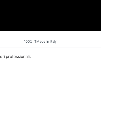
100
% IT
Made in Italy
ori professionali.