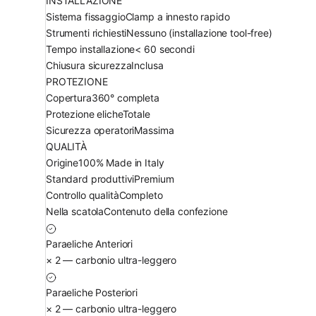
INSTALLAZIONE
Sistema fissaggio
Clamp a innesto rapido
Strumenti richiesti
Nessuno (installazione tool-free)
Tempo installazione
< 60 secondi
Chiusura sicurezza
Inclusa
PROTEZIONE
Copertura
360° completa
Protezione eliche
Totale
Sicurezza operatori
Massima
QUALITÀ
Origine
100% Made in Italy
Standard produttivi
Premium
Controllo qualità
Completo
Nella scatola
Contenuto della confezione
Paraeliche Anteriori
× 2 — carbonio ultra-leggero
Paraeliche Posteriori
× 2 — carbonio ultra-leggero