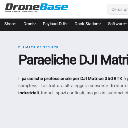
Salta alla navigazione
Salta al contenuto
Cerca:
Shop
Droni
Payload DJI
Dock Station
Software
DJI MATRICE 350 RTK
Paraeliche DJI Matr
Il
paraeliche professionale per DJI Matrice 350 RTK
è 
complessi. La struttura ultraleggera consente di ridurre 
industriali
, tunnel, spazi confinati, magazzini automatici