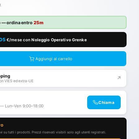
t
o
— ordina entro
25m
,05
€/mese con
Noleggio Operativo Grenke
Aggiungi al carrello
pping
↗
on VIES ed extra-UE
Chiama
 — Lun–Ven 9:00–18:00
TO
i su tutti i prodotti. Prezzi riservati visibili solo agli utenti registrati.