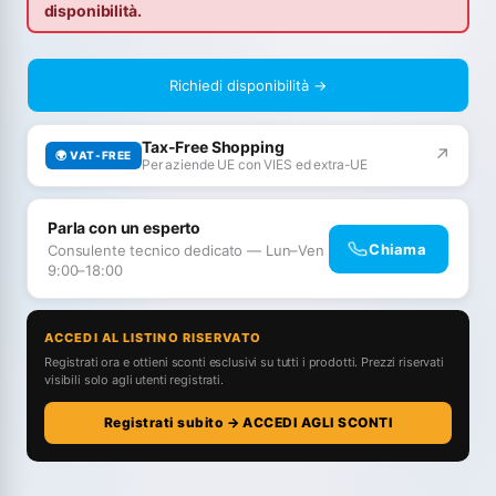
disponibilità.
Richiedi disponibilità →
Tax-Free Shopping
↗
🌍 VAT-FREE
Per aziende UE con VIES ed extra-UE
Parla con un esperto
Chiama
Consulente tecnico dedicato — Lun–Ven
9:00–18:00
ACCEDI AL LISTINO RISERVATO
Registrati ora e ottieni sconti esclusivi su tutti i prodotti. Prezzi riservati
visibili solo agli utenti registrati.
Registrati subito → ACCEDI AGLI SCONTI