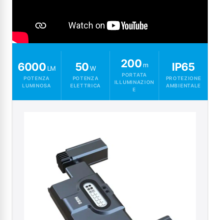
200
6000
50
IP65
m
LM
W
PORTATA
POTENZA
POTENZA
PROTEZIONE
ILLUMINAZION
LUMINOSA
ELETTRICA
AMBIENTALE
E