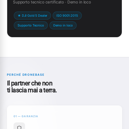
Supporto tecnico certificato · Demo in loco
★ DJI Gold 5 Dealer
ISO 9001:2015
Supporto Tecnico
Demo in loco
PERCHÉ DRONEBASE
Il partner che non
ti lascia mai a terra.
01 — GARANZIA