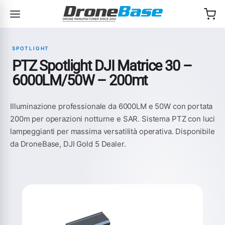
Salta alla navigazione
Salta al contenuto
SPOTLIGHT
PTZ Spotlight DJI Matrice 30 –
6000LM/50W – 200mt
Illuminazione professionale da 6000LM e 50W con portata
200m per operazioni notturne e SAR. Sistema PTZ con luci
lampeggianti per massima versatilità operativa. Disponibile
da DroneBase, DJI Gold 5 Dealer.