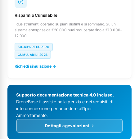
Risparmio Cumulabile
I due strumenti operano su piani distinti e si sommano. Su un
sistema enterprise da €20.000 puoi recuperare fino a €10.000–
12.000.
50–60% RECUPERO
CUMULABILI 2026
Richiedi simulazione →
Supporto documentazione tecnica 4.0 incluso.
DroneBase ti assiste nella perizia e nei requisiti di
interconnessione per accedere all’Iper
Ammortamento.
Dettagli agevolazioni →