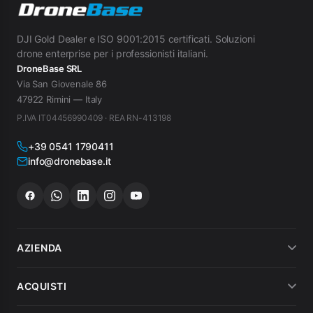
DJI Gold Dealer e ISO 9001:2015 certificati. Soluzioni
drone enterprise per i professionisti italiani.
DroneBase SRL
Via San Giovenale 86
47922 Rimini — Italy
P.IVA IT04456990409 · REA RN-413198
+39 0541 1790411
info@dronebase.it
AZIENDA
Chi siamo
ACQUISTI
Dicono di noi