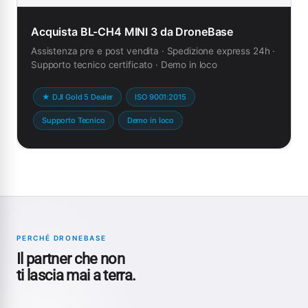
Acquista BL-CH4 MINI 3 da DroneBase
Assistenza pre e post vendita · Spedizione express 24h ·
Supporto tecnico certificato · Demo in loco
★ DJI Gold 5 Dealer
ISO 9001:2015
Supporto Tecnico
Demo in loco
PERCHÉ DRONEBASE
Il partner che non
ti lascia mai a terra.