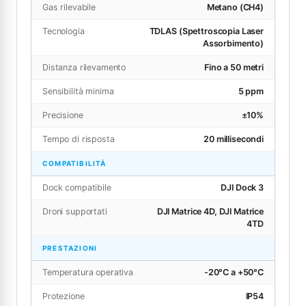
Gas rilevabile
Metano (CH4)
Tecnologia
TDLAS (Spettroscopia Laser
Assorbimento)
Distanza rilevamento
Fino a 50 metri
Sensibilità minima
5 ppm
Precisione
±10%
Tempo di risposta
20 millisecondi
COMPATIBILITÀ
Dock compatibile
DJI Dock 3
Droni supportati
DJI Matrice 4D, DJI Matrice
4TD
PRESTAZIONI
Temperatura operativa
-20°C a +50°C
Protezione
IP54