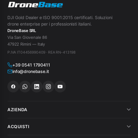
DJI Gold Dealer e ISO 9001:2015 certificati. Soluzioni
drone enterprise per i professionisti italiani.
DroneBase SRL
Via San Giovenale 86
47922 Rimini — Italy
P.IVA IT04456990409 · REA RN-413198
+39 0541 1790411
info@dronebase.it
AZIENDA
Chi siamo
ACQUISTI
Dicono di noi