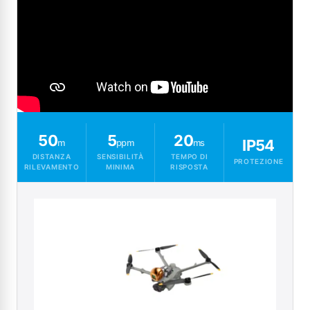
50
5
20
IP54
m
ppm
ms
DISTANZA
SENSIBILITÀ
TEMPO DI
PROTEZIONE
RILEVAMENTO
MINIMA
RISPOSTA