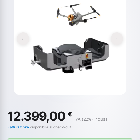
‹
›
12.399,00
€
IVA (22%) inclusa
Fatturazione
disponibile al check-out