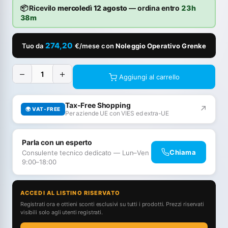
📦 Ricevilo
mercoledì 12 agosto
— ordina entro
23h
38m
274,20
Tuo da
€/mese con
Noleggio Operativo Grenke
−
+
Aggiungi al carrello
Tax-Free Shopping
↗
🌍 VAT-FREE
Per aziende UE con VIES ed extra-UE
Parla con un esperto
Chiama
Consulente tecnico dedicato — Lun–Ven
9:00–18:00
ACCEDI AL LISTINO RISERVATO
Registrati ora e ottieni sconti esclusivi su tutti i prodotti. Prezzi riservati
visibili solo agli utenti registrati.