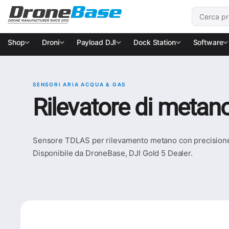
Salta alla navigazione
Salta al contenuto
Cerca:
Shop
Droni
Payload DJI
Dock Station
Software
SENSORI ARIA ACQUA & GAS
Rilevatore di meta
Sensore TDLAS per rilevamento metano con precisione f
Disponibile da DroneBase, DJI Gold 5 Dealer.