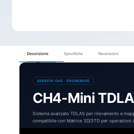
Descrizione
Specifiche
Recensioni
SENSORI GAS · DRONEBASE
CH4-Mini TDLAS
Sistema avanzato TDLAS per rilevamento e mappa
compatibile con Matrice 3D/3TD per operazioni aut