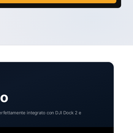
no
rfettamente integrato con DJI Dock 2 e