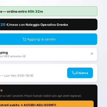
to
— ordina entro
40h 32m
,20
€/mese con
Noleggio Operativo Grenke
Aggiungi al carrello
pping
↗
on VIES ed extra-UE
Chiama
 — Lun–Ven 9:00–18:00
TO
i su tutti i prodotti. Prezzi riservati visibili solo agli utenti registrati.
istrati subito → ACCEDI AGLI SCONTI