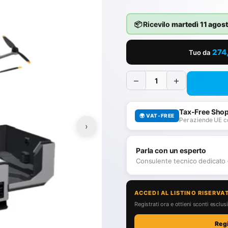
📦 Ricevilo
martedì 11 agos
274
Tuo da
−
+
Tax-Free Sho
🌍 VAT-FREE
Per aziende UE c
›
Parla con un esperto
Consulente tecnico dedicato
ACCEDI AL LISTINO RISERVA
Registrati ora e ottieni sconti esclusiv
Reg