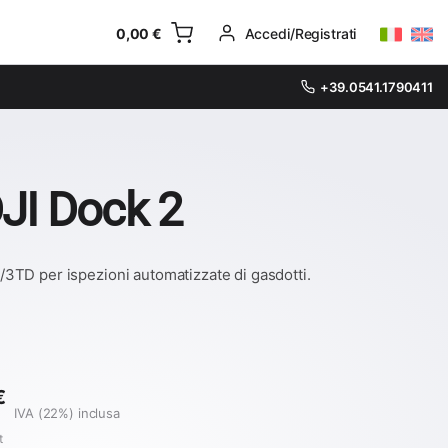
0,00
€
Accedi/Registrati
+39.0541.1790411
JI Dock 2
3TD per ispezioni automatizzate di gasdotti.
€
IVA (22%) inclusa
t