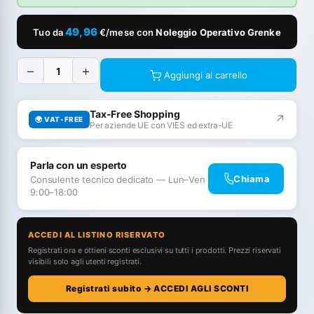
49,96
Tuo da
€/mese con
Noleggio Operativo Grenke
−
+
Aggiungi al carrello
Tax-Free Shopping
↗
🌍 VAT-FREE
Per aziende UE con VIES ed extra-UE
Parla con un esperto
Chiama
Consulente tecnico dedicato — Lun–Ven
9:00–18:00
ACCEDI AL LISTINO RISERVATO
Registrati ora e ottieni sconti esclusivi su tutti i prodotti. Prezzi riservati
visibili solo agli utenti registrati.
Registrati subito → ACCEDI AGLI SCONTI