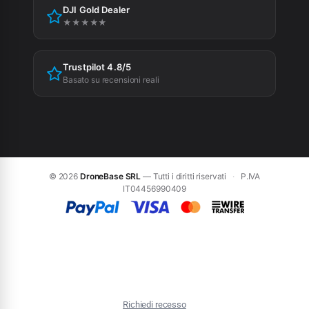
DJI Gold Dealer
Preferenze cookie
★★★★★
Trustpilot 4.8/5
Basato su recensioni reali
© 2026
DroneBase SRL
— Tutti i diritti riservati
·
P.IVA
IT04456990409
Richiedi recesso