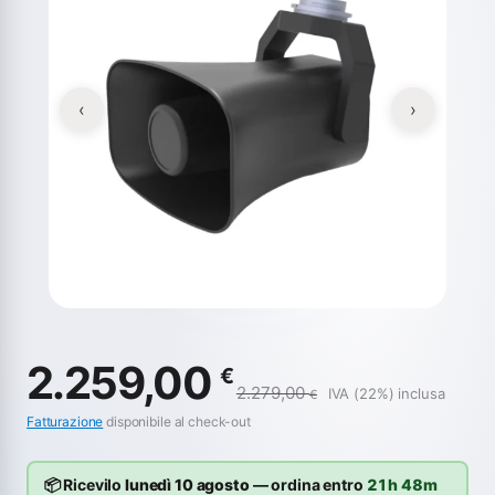
‹
›
2.259,00
€
2.279,00
IVA (22%) inclusa
€
Fatturazione
disponibile al check-out
📦 Ricevilo
lunedì 10 agosto
— ordina entro
21h 48m