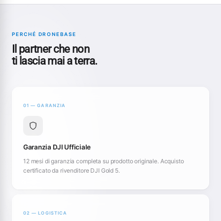
PERCHÉ DRONEBASE
Il partner che non
ti lascia mai a terra.
01 — GARANZIA
Garanzia DJI Ufficiale
12 mesi di garanzia completa su prodotto originale. Acquisto
certificato da rivenditore DJI Gold 5.
02 — LOGISTICA