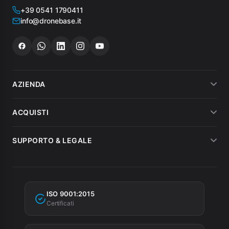
+39 0541 1790411
info@dronebase.it
AZIENDA
Chi siamo
ACQUISTI
Dicono di noi
Metodi di pagamento
SUPPORTO & LEGALE
Noleggio
Spedizioni
Condizioni di vendita
MEPA
Fatturazione
Garanzia
Agevolazioni fiscali
ISO 9001:2015
Privacy Policy
Certificati
Cookie Policy