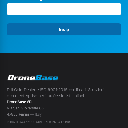
Invia
DJI Gold Dealer e ISO 9001:2015 certificati. Soluzioni
drone enterprise per i professionisti italiani.
DroneBase SRL
Via San Giovenale 86
47922 Rimini — Italy
P.IVA IT04456990409 · REA RN-413198