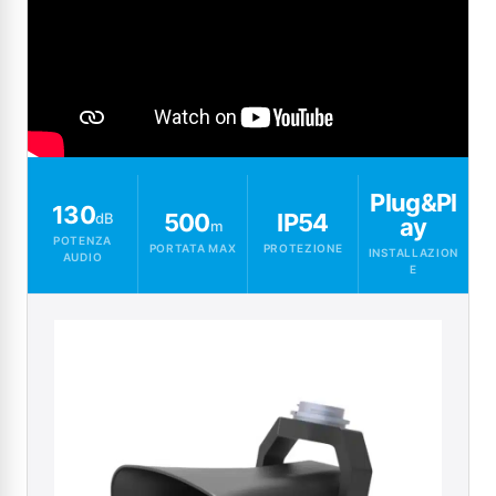
Plug&Pl
130
500
IP54
dB
ay
m
POTENZA
PORTATA MAX
PROTEZIONE
INSTALLAZION
AUDIO
E