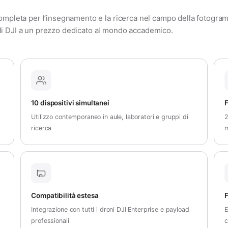
ompleta per l’insegnamento e la ricerca nel campo della fotogra
li DJI a un prezzo dedicato al mondo accademico.
10 dispositivi simultanei
F
Utilizzo contemporaneo in aule, laboratori e gruppi di
2
ricerca
m
Compatibilità estesa
F
Integrazione con tutti i droni DJI Enterprise e payload
E
professionali
c