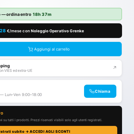
o
— ordina entro
18h 37m
,28
€/mese con
Noleggio Operativo Grenke
Aggiungi al carrello
pping
↗
on VIES ed extra-UE
Chiama
 — Lun–Ven 9:00–18:00
TO
i su tutti i prodotti. Prezzi riservati visibili solo agli utenti registrati.
istrati subito → ACCEDI AGLI SCONTI