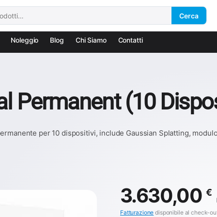
Cerca
Noleggio
Blog
Chi Siamo
Contatti
al Permanent (10 Disposi
manente per 10 dispositivi, include Gaussian Splatting, modulo el
3.630,00
€
Fatturazione
disponibile al check-ou