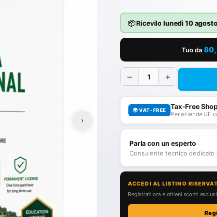
📦 Ricevilo
lunedì 10 agost
80
Tuo da
−
+
Tax-Free Sho
🌍 VAT-FREE
Per aziende UE c
›
Parla con un esperto
Consulente tecnico dedicato
ACCEDI AL LISTINO RISERVA
Registrati ora e ottieni sconti esclusiv
Reg