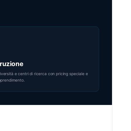
truzione
versità e centri di ricerca con pricing speciale e
apprendimento.