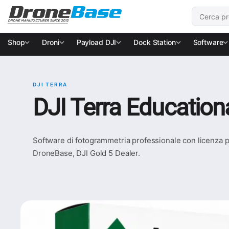
Salta alla navigazione
Salta al contenuto
Cerca:
Shop
Droni
Payload DJI
Dock Station
Software
DJI TERRA
DJI Terra Education
Software di fotogrammetria professionale con licenza per
DroneBase, DJI Gold 5 Dealer.