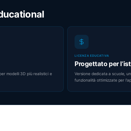
ducational
LICENZA EDUCATIVA
Progettato per l’is
r modelli 3D più realistici e
Versione dedicata a scuole, uni
funzionalità ottimizzate per l’