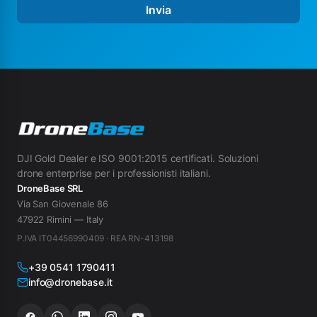
Invia
DJI Gold Dealer e ISO 9001:2015 certificati. Soluzioni
drone enterprise per i professionisti italiani.
DroneBase SRL
Via San Giovenale 86
47922 Rimini — Italy
P.IVA IT04456990409 · REA RN-413198
+39 0541 1790411
info@dronebase.it