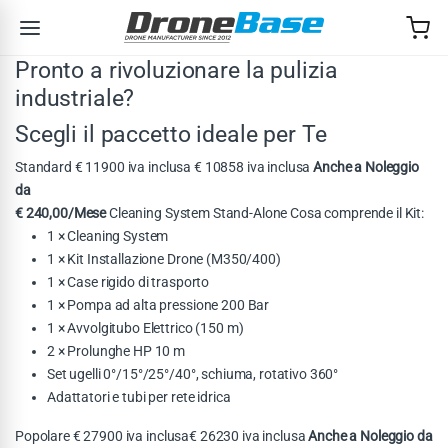
Salta alla navigazione
Salta al contenuto
Pronto a rivoluzionare la pulizia
industriale?
Scegli il paccetto ideale per Te
Standard € 11900 iva inclusa € 10858 iva inclusa
Anche a Noleggio
da
€ 240,00/Mese
Cleaning System Stand-Alone Cosa comprende il Kit:
1 × Cleaning System
1 × Kit Installazione Drone (M350/400)
1 × Case rigido di trasporto
1 × Pompa ad alta pressione 200 Bar
1 × Avvolgitubo Elettrico (150 m)
2 × Prolunghe HP 10 m
Set ugelli 0°/15°/25°/40°, schiuma, rotativo 360°
Adattatori e tubi per rete idrica
Popolare € 27900 iva inclusa€ 26230 iva inclusa
Anche a Noleggio da