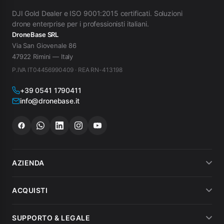
DJI Gold Dealer e ISO 9001:2015 certificati. Soluzioni
drone enterprise per i professionisti italiani.
DroneBase SRL
Via San Giovenale 86
47922 Rimini — Italy
P.IVA IT04456990409 · REA RN-413198
+39 0541 1790411
info@dronebase.it
AZIENDA
Chi siamo
ACQUISTI
Dicono di noi
Metodi di pagamento
SUPPORTO & LEGALE
Noleggio