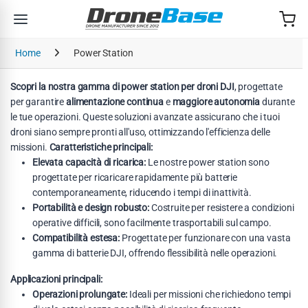
Salta alla navigazione
Salta al contenuto
Home
Power Station
Scopri la nostra gamma di power station per droni DJI
, progettate
per garantire
alimentazione continua
e
maggiore autonomia
durante
le tue operazioni. Queste soluzioni avanzate assicurano che i tuoi
droni siano sempre pronti all'uso, ottimizzando l'efficienza delle
missioni.
Caratteristiche principali:
Elevata capacità di ricarica:
Le nostre power station sono
progettate per ricaricare rapidamente più batterie
contemporaneamente, riducendo i tempi di inattività.
Portabilità e design robusto:
Costruite per resistere a condizioni
operative difficili, sono facilmente trasportabili sul campo.
Compatibilità estesa:
Progettate per funzionare con una vasta
gamma di batterie DJI, offrendo flessibilità nelle operazioni.
Applicazioni principali:
Operazioni prolungate:
Ideali per missioni che richiedono tempi