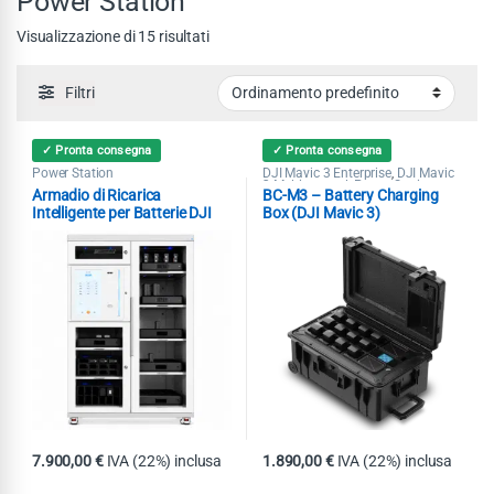
Power Station
Visualizzazione di 15 risultati
Filtri
✓ Pronta consegna
✓ Pronta consegna
Power Station
DJI Mavic 3 Enterprise
DJI Mavic
,
3 Multispectral
Power Station
,
,
Armadio di Ricarica
BC-M3 – Battery Charging
Pubblica Sicurezza
Ricerca &
,
Soccorso
Intelligente per Batterie DJI
Box (DJI Mavic 3)
Enterprise
7.900,00
€
IVA (22%) inclusa
1.890,00
€
IVA (22%) inclusa