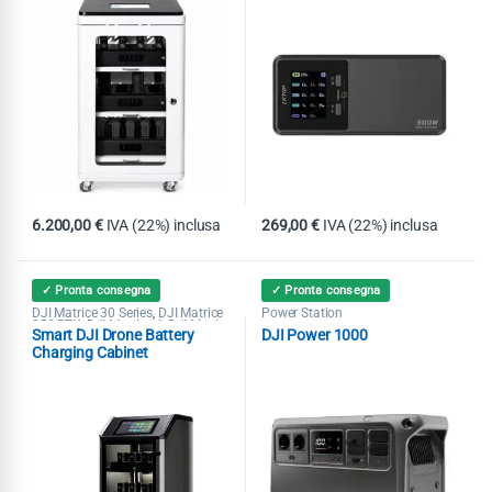
6.200,00
€
IVA (22%) inclusa
269,00
€
IVA (22%) inclusa
✓ Pronta consegna
✓ Pronta consegna
DJI Matrice 30 Series
DJI Matrice
Power Station
,
350 RTK
DJI Matrice 4
DJI Mavic
,
,
Smart DJI Drone Battery
DJI Power 1000
3 Enterprise
DJI Mavic 3
,
Multispectral
Power Station
,
,
Charging Cabinet
Pubblica Sicurezza
Ricerca &
,
Soccorso