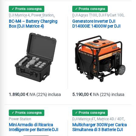
✓ Pronta consegna
✓ Pronta consegna
DJI Matrice 4
Power Station
DJI Agras T100
DJI FlyCart 100
,
,
,
,
Pubblica Sicurezza
Ricerca &
Power Station
,
BC-M4 – Battery Charging
Generatore Inverter DJI
Soccorso
Box (DJI Matrice 4)
D14000iE 14000W per DJI
Agras T100 e Flycart 100
1.890,00
€
IVA (22%) inclusa
5.190,00
€
IVA (22%) inclusa
✓ Pronta consegna
✓ Pronta consegna
Power Station
DJI Matrice 4T
Matrice 4D / 4DT
,
,
Matrice 4E
Power Station
,
Mini Armadio di Ricarica
Multicharger 300W per Carica
Intelligente per Batterie DJI
Simultanea di 3 Batterie DJI
Enterprise
Matrice 4