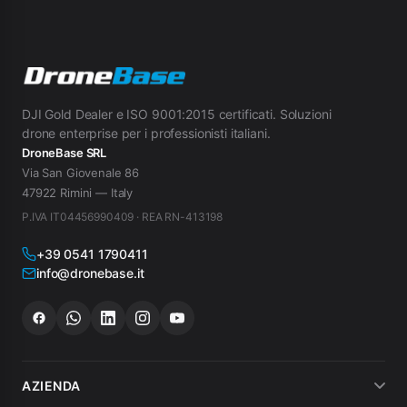
DJI Gold Dealer e ISO 9001:2015 certificati. Soluzioni
drone enterprise per i professionisti italiani.
DroneBase SRL
Via San Giovenale 86
47922 Rimini — Italy
P.IVA IT04456990409 · REA RN-413198
+39 0541 1790411
info@dronebase.it
AZIENDA