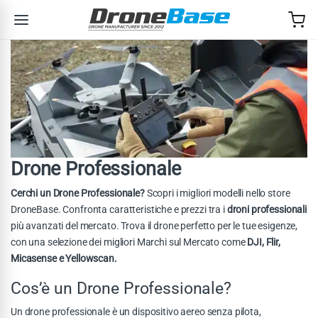
Salta alla navigazione
Salta al contenuto
Drone Professionale
Cerchi un
Drone Professionale
?
Scopri i migliori modelli nello store
DroneBase. Confronta caratteristiche e prezzi tra i
droni professionali
più avanzati del mercato. Trova il drone perfetto per le tue esigenze,
con una selezione dei migliori Marchi sul Mercato come
DJI, Flir,
Micasense e Yellowscan.
Cos’è un Drone Professionale?
Un drone professionale è un dispositivo aereo senza pilota,