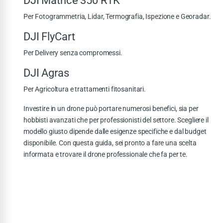
DJI Matrice 350 RTK
Per Fotogrammetria, Lidar, Termografia, Ispezione e Georadar.
DJI FlyCart
Per Delivery senza compromessi.
DJI Agras
Per Agricoltura e trattamenti fitosanitari.
Investire in un drone può portare numerosi benefici, sia per
hobbisti avanzati che per professionisti del settore. Scegliere il
modello giusto dipende dalle esigenze specifiche e dal budget
disponibile. Con questa guida, sei pronto a fare una scelta
informata e trovare il drone professionale che fa per te.