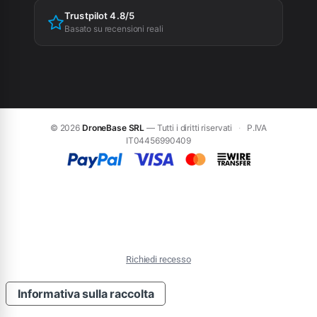
Trustpilot 4.8/5
Basato su recensioni reali
© 2026
DroneBase SRL
— Tutti i diritti riservati
·
P.IVA
IT04456990409
Richiedi recesso
Informativa sulla raccolta