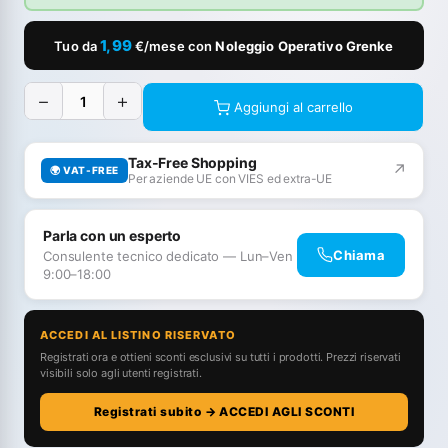
1,99
Tuo da
€/mese con
Noleggio Operativo Grenke
−
+
Aggiungi al carrello
Tax-Free Shopping
↗
🌍 VAT-FREE
Per aziende UE con VIES ed extra-UE
Parla con un esperto
Chiama
Consulente tecnico dedicato — Lun–Ven
9:00–18:00
ACCEDI AL LISTINO RISERVATO
Registrati ora e ottieni sconti esclusivi su tutti i prodotti. Prezzi riservati
visibili solo agli utenti registrati.
Registrati subito → ACCEDI AGLI SCONTI