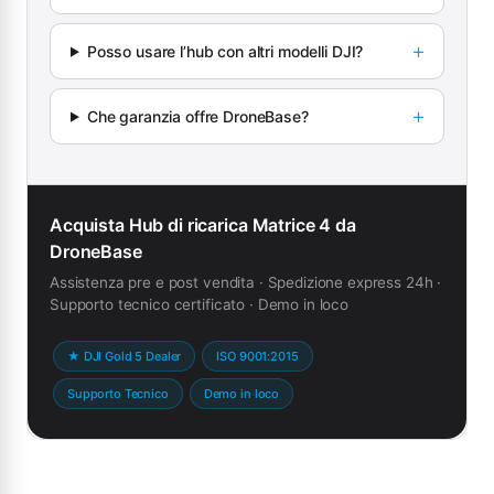
Posso usare l’hub con altri modelli DJI?
Che garanzia offre DroneBase?
Acquista Hub di ricarica Matrice 4 da
DroneBase
Assistenza pre e post vendita · Spedizione express 24h ·
Supporto tecnico certificato · Demo in loco
★ DJI Gold 5 Dealer
ISO 9001:2015
Supporto Tecnico
Demo in loco