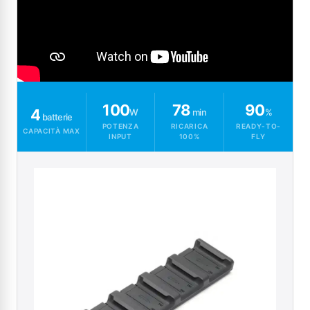
100
78
90
4
W
min
%
batterie
POTENZA
RICARICA
READY-TO-
CAPACITÀ MAX
INPUT
100%
FLY