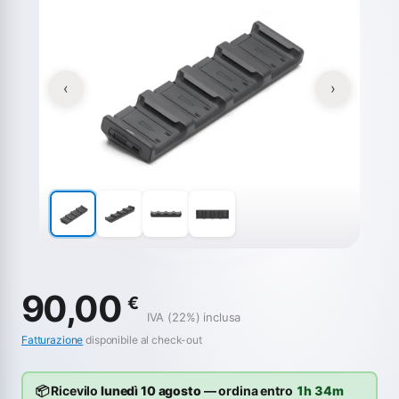
‹
›
90,00
€
IVA (22%) inclusa
Fatturazione
disponibile al check-out
📦 Ricevilo
lunedì 10 agosto
— ordina entro
1h 34m