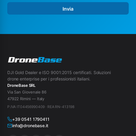
Invia
DJI Gold Dealer e ISO 9001:2015 certificati. Soluzioni
drone enterprise per i professionisti italiani.
DroneBase SRL
Via San Giovenale 86
47922 Rimini — Italy
P.IVA IT04456990409 · REA RN-413198
+39 0541 1790411
info@dronebase.it