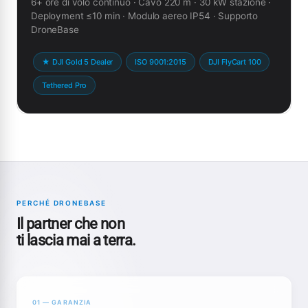
6+ ore di volo continuo · Cavo 220 m · 30 kW stazione ·
Deployment ≤10 min · Modulo aereo IP54 · Supporto
DroneBase
★ DJI Gold 5 Dealer
ISO 9001:2015
DJI FlyCart 100
Tethered Pro
PERCHÉ DRONEBASE
Il partner che non
ti lascia mai a terra.
01 — GARANZIA