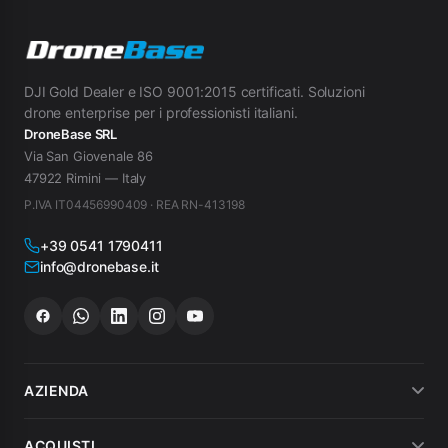
DJI Gold Dealer e ISO 9001:2015 certificati. Soluzioni
drone enterprise per i professionisti italiani.
DroneBase SRL
Via San Giovenale 86
47922 Rimini — Italy
P.IVA IT04456990409 · REA RN-413198
+39 0541 1790411
info@dronebase.it
AZIENDA
Chi siamo
ACQUISTI