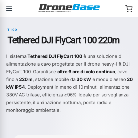
Salta alla navigazione
Salta al contenuto
T100
Tethered DJI FlyCart 100 220m
Il sistema
Tethered DJI FlyCart 100
è una soluzione di
alimentazione a cavo progettata per il drone heavy-lift DJI
FlyCart 100. Garantisce
oltre 6 ore di volo continuo
, cavo
fino a
220 m
, stazione mobile da
30 kW
e modulo aereo
20
kW IP54
. Deployment in meno di 10 minuti, alimentazione
380V AC trifase, efficienza ≥96%. Ideale per sorveglianza
persistente, illuminazione notturna, ponte radio e
monitoraggio ambientale.