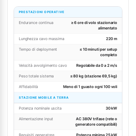
PRESTAZIONI OPERATIVE
Endurance continua
≥ 6 ore di volo stazionario
alimentato
Lunghezza cavo massima
220 m
Tempo di deployment
≤ 10 minuti per setup
completo
Velocità avvolgimento cavo
Regolabile da 0 a 2 m/s
Peso totale sistema
≤ 80 kg (stazione 69,5 kg)
Affidabilità
Meno di 1 guasto ogni 100 voli
STAZIONE MOBILE A TERRA
Potenza nominale uscita
30 kW
Alimentazione input
AC 380V trifase (rete o
generatore compatibili)
Requisiti generatore
Potenza minima 25 kW