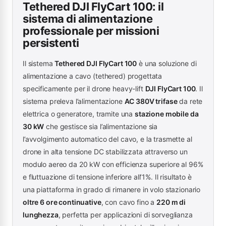
Tethered DJI FlyCart 100: il
sistema di alimentazione
professionale per missioni
persistenti
Il sistema
Tethered DJI FlyCart 100
è una soluzione di
alimentazione a cavo (tethered) progettata
specificamente per il drone heavy-lift
DJI FlyCart 100
. Il
sistema preleva l’alimentazione
AC 380V trifase
da rete
elettrica o generatore, tramite una
stazione mobile da
30 kW
che gestisce sia l’alimentazione sia
l’avvolgimento automatico del cavo, e la trasmette al
drone in alta tensione DC stabilizzata attraverso un
modulo aereo da 20 kW con efficienza superiore al 96%
e fluttuazione di tensione inferiore all’1%. Il risultato è
una piattaforma in grado di rimanere in volo stazionario
oltre 6 ore continuative
, con cavo fino a
220 m di
lunghezza
, perfetta per applicazioni di sorveglianza