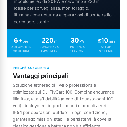
modulo aereo da 20 kW e cavo fino a 220 m.
Ideale per sorveglianza, monitoraggio,
illuminazione notturna e operazioni di ponte radio
aereo persistente.
6+
220
30
≤10
ore
m
kW
min
AUTONOMIA
LUNGHEZZA
POTENZA
SETUP
CONTINUA
CAVO MAX
STAZIONE
SISTEMA
PERCHÉ SCEGLIERLO
Vantaggi principali
Soluzione tethered di livello professionale
ottimizzata sul DJI FlyCart 100. Combina endurance
illimitata, alta affidabilità (meno di 1 guasto ogni 100
voli), deployment in pochi minuti e moduli aerei
IP54 per operazioni outdoor in ogni condizione,
garantendo missioni stabili e persistenti là dove la
classica gestione a batteria non è sufficiente.