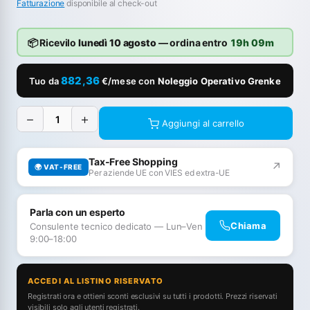
Fatturazione
disponibile al check-out
📦 Ricevilo
lunedì 10 agosto
— ordina entro
19h 09m
882,36
Tuo da
€/mese con
Noleggio Operativo Grenke
−
+
Aggiungi al carrello
Tax-Free Shopping
↗
🌍 VAT-FREE
Per aziende UE con VIES ed extra-UE
Parla con un esperto
Chiama
Consulente tecnico dedicato — Lun–Ven
9:00–18:00
ACCEDI AL LISTINO RISERVATO
Registrati ora e ottieni sconti esclusivi su tutti i prodotti. Prezzi riservati
visibili solo agli utenti registrati.