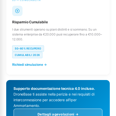
03 — CUMULABILITÀ
Risparmio Cumulabile
I due strumenti operano su piani distinti e si sommano. Su un
sistema enterprise da €20.000 puoi recuperare fino a €10.000–
12.000.
50–60% RECUPERO
CUMULABILI 2026
Richiedi simulazione →
Supporto documentazione tecnica 4.0 incluso.
DroneBase ti assiste nella perizia e nei requisiti di
interconnessione per accedere all’Iper
Ammortamento.
Dettagli agevolazioni →