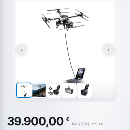
‹
›
39.900,00
€
IVA (22%) inclusa