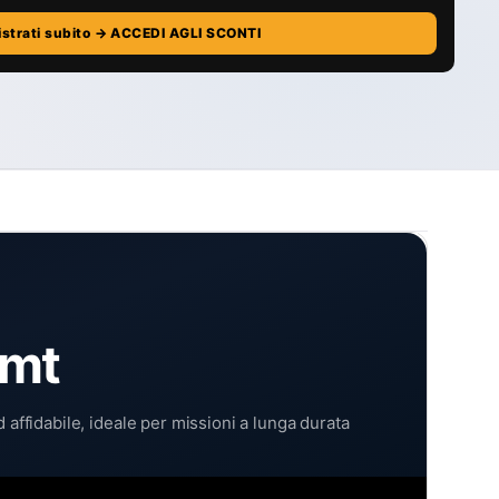
istrati subito → ACCEDI AGLI SCONTI
5mt
affidabile, ideale per missioni a lunga durata