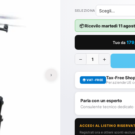
SELEZIONA
📦 Ricevilo
martedì 11 agos
179
Tuo da
−
+
›
Tax-Free Sho
🌍 VAT-FREE
Per aziende UE c
Parla con un esperto
Consulente tecnico dedicato
ACCEDI AL LISTINO RISERVA
Registrati ora e ottieni sconti esclusiv