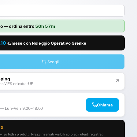
to
— ordina entro
50h 57m
,10
€/mese con
Noleggio Operativo Grenke
Scegli
pping
↗
on VIES ed extra-UE
Chiama
 — Lun–Ven 9:00–18:00
TO
i su tutti i prodotti. Prezzi riservati visibili solo agli utenti registrati.