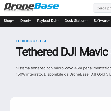
Salta alla navigazione
Salta al contenuto
Cerca:
Shop
Droni
Payload DJI
Dock Station
Software
TETHERED SYSTEM
Tethered DJI Mavic 
Sistema tethered con micro-cavo 45m per alimentazione
150W integrato. Disponibile da DroneBase, DJI Gold 5 D