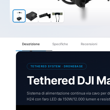
Descrizione
Specifiche
Recensioni
TETHERED SYSTEM · DRONEBASE
Tethered DJI Ma
Sistema di alimentazione continua via cavo per dr
H24 con faro LED da 150W/12.000 lumen e resist