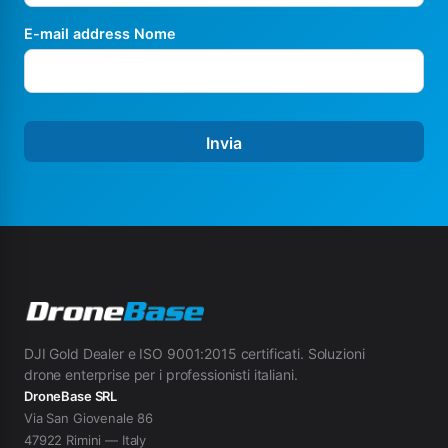
E-mail address Nome
Invia
DJI Gold Dealer e ISO 9001:2015 certificati. Soluzioni
drone enterprise per i professionisti italiani.
DroneBase SRL
Via San Giovenale 86
47922 Rimini — Italy