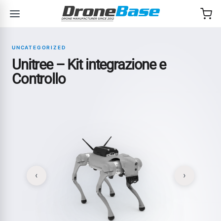
Salta alla navigazione
Salta al contenuto
UNCATEGORIZED
Unitree – Kit integrazione e
Controllo
‹
›