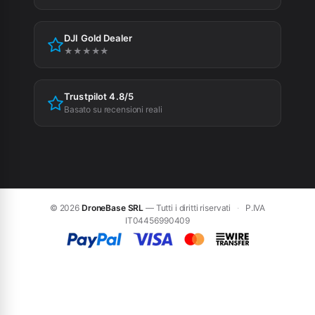
Cookie Policy
DJI Gold Dealer
Preferenze cookie
★★★★★
Trustpilot 4.8/5
Basato su recensioni reali
© 2026
DroneBase SRL
— Tutti i diritti riservati
·
P.IVA
IT04456990409