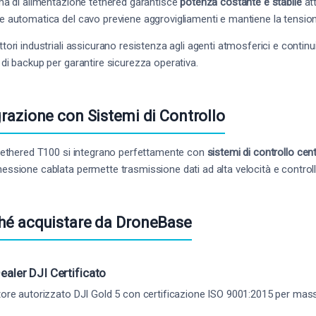
ema di alimentazione tethered garantisce
potenza costante e stabile
att
e automatica del cavo previene aggrovigliamenti e mantiene la tension
ttori industriali assicurano resistenza agli agenti atmosferici e continu
 di backup per garantire sicurezza operativa.
grazione con Sistemi di Controllo
 tethered T100 si integrano perfettamente con
sistemi di controllo cent
essione cablata permette trasmissione dati ad alta velocità e control
hé acquistare da DroneBase
ealer DJI Certificato
tore autorizzato DJI Gold 5 con certificazione ISO 9001:2015 per mas