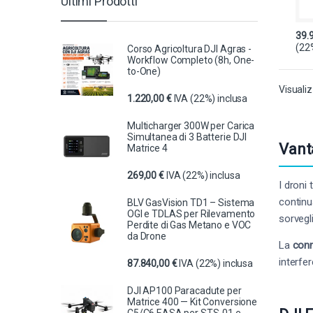
Ultimi Prodotti
39.
(22
Corso Agricoltura DJI Agras -
Workflow Completo (8h, One-
to-One)
Visualiz
1.220,00
€
IVA (22%) inclusa
Multicharger 300W per Carica
Simultanea di 3 Batterie DJI
Vant
Matrice 4
269,00
€
IVA (22%) inclusa
I droni
continu
BLV GasVision TD1 – Sistema
OGI e TDLAS per Rilevamento
sorvegl
Perdite di Gas Metano e VOC
da Drone
La
conn
interfe
87.840,00
€
IVA (22%) inclusa
DJI AP100 Paracadute per
Matrice 400 — Kit Conversione
C5/C6 EASA per STS-01 e