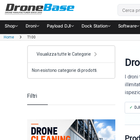
Salta alla navigazione
Salta al contenuto
Cerca:
Shop
Droni
Payload DJI
Dock Station
Software
Home
T100
Visualizza tutte le Categorie
Dro
Non esistono categorie di prodotti.
I droni
illimit
ispezio
Filtri
DJI
Prod