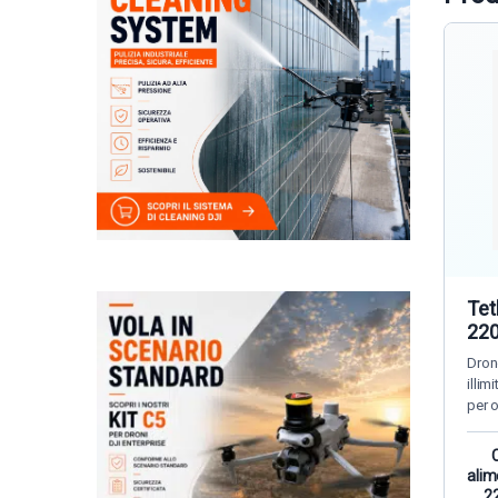
Tet
22
Dron
illim
per 
alim
22