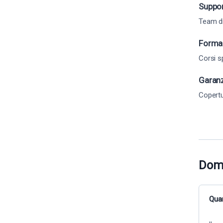
Suppor
Team di
Formaz
Corsi sp
Garanz
Copertu
Dom
Quan