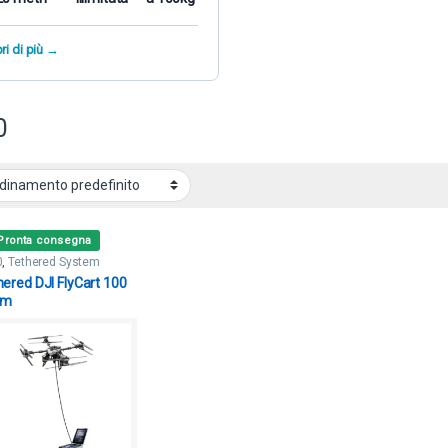
ri di più →
0
Pronta consegna
0
,
Tethered System
hered DJI FlyCart 100
0m