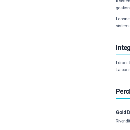
Il sist
gestion
I conne
sistemi
Inte
I droni
La conn
Perc
Gold D
Rivendi