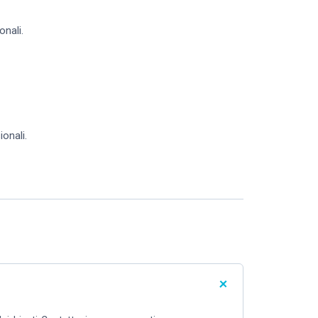
onali.
onali.