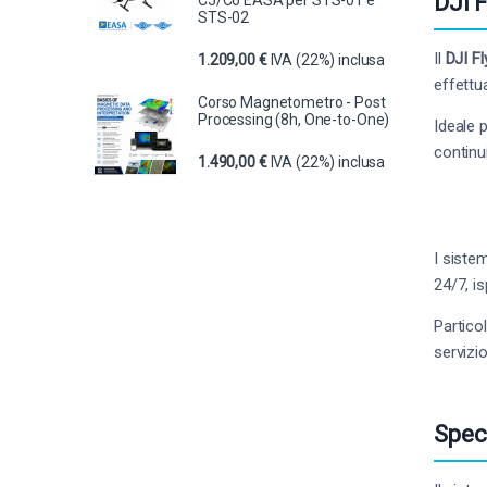
DJI 
STS-02
Il
DJI Fl
1.209,00
€
IVA (22%) inclusa
effettua
Corso Magnetometro - Post
Processing (8h, One-to-One)
Ideale 
continu
1.490,00
€
IVA (22%) inclusa
I siste
24/7, i
Partico
servizi
Spec