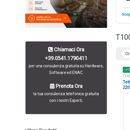
Scop
T10
Chiamaci Ora
+39.0541.1790411
per una consulenza gratuita su Hardware,
✓ 
Software ed ENAC.
T10
Tet
Prenota Ora
22
la tua consulenza telefonica gratuita
con i nostri Esperti.