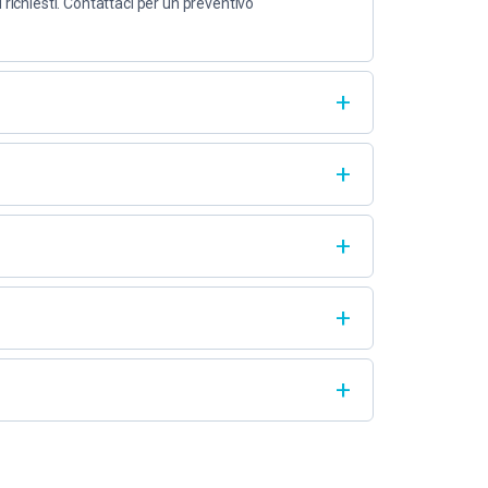
 richiesti. Contattaci per un preventivo
onali. È richiesto patentino A2 e autorizzazioni
 solo da manutenzione programmata. Può volare
 Sono disponibili configurazioni personalizzate per
 avverse, con protezione IP65 e cavi resistenti a
zzati. La connessione cablata fornisce