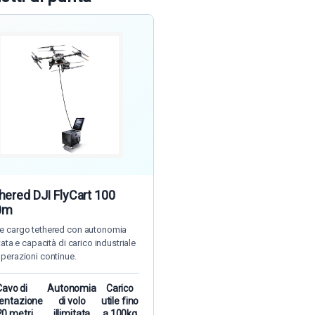
hered DJI FlyCart 100
0m
e cargo tethered con autonomia
itata e capacità di carico industriale
operazioni continue.
Cavo di
Autonomia
Carico
entazione
di volo
utile fino
0 metri
illimitata
a 100kg