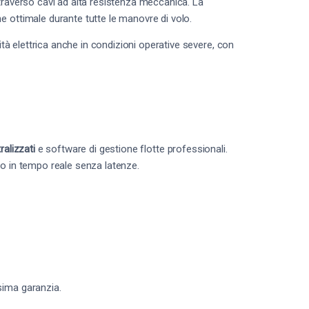
raverso cavi ad alta resistenza meccanica. La
e ottimale durante tutte le manovre di volo.
ità elettrica anche in condizioni operative severe, con
ralizzati
e software di gestione flotte professionali.
lo in tempo reale senza latenze.
sima garanzia.