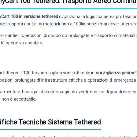
FlyCart 100 Tethered: Trasporto Aereo Contin
yCart 100 in versione tethered
rivoluziona la logistica aerea professio
re trasporti ripetuti di materiali fino a 100kg senza mai dover atterrare 
per cantieri, operazioni di soccorso prolungate e trasporto di materiali 
ità operativa assoluta.
mi tethered T100 trovano applicazione ottimale in
sorveglianza perimet
spezioni prolungate di infrastrutture critiche e operazioni di emergen
larmente efficaci per il monitoraggio di eventi, cantieri di grandi dimen
o non è accettabile.
ifiche Tecniche Sistema Tethered