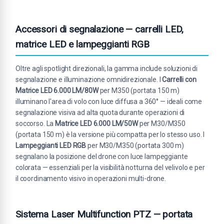
Accessori di segnalazione — carrelli LED,
matrice LED e lampeggianti RGB
Oltre agli spotlight direzionali, la gamma include soluzioni di
segnalazione e illuminazione omnidirezionale. I
Carrelli con
Matrice LED 6.000 LM/80W
per M350 (portata 150 m)
illuminano l'area di volo con luce diffusa a 360° — ideali come
segnalazione visiva ad alta quota durante operazioni di
soccorso. La
Matrice LED 6.000 LM/50W
per M30/M350
(portata 150 m) è la versione più compatta per lo stesso uso. I
Lampeggianti LED RGB
per M30/M350 (portata 300 m)
segnalano la posizione del drone con luce lampeggiante
colorata — essenziali per la visibilità notturna del velivolo e per
il coordinamento visivo in operazioni multi-drone.
Sistema Laser Multifunction PTZ — portata