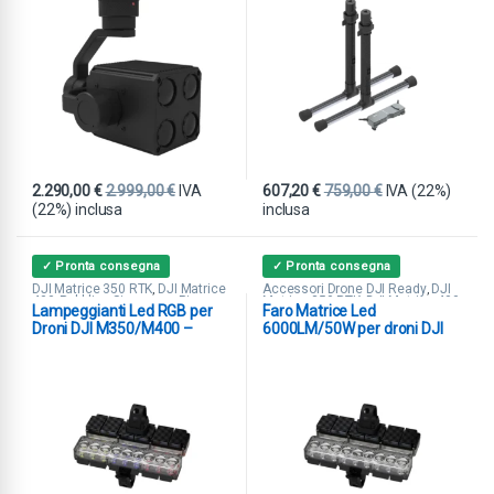
2.290,00
€
2.999,00
€
IVA
607,20
€
759,00
€
IVA (22%)
(22%) inclusa
inclusa
✓ Pronta consegna
✓ Pronta consegna
DJI Matrice 350 RTK
DJI Matrice
Accessori Drone DJI Ready
DJI
,
,
400
Pubblica Sicurezza
Ricerca
Matrice 350 RTK
DJI Matrice 400
,
,
,
,
Lampeggianti Led RGB per
Faro Matrice Led
& Soccorso
Spotlight
Ricerca & Soccorso
Spotlight
,
,
,
Tethered System
Droni DJI M350/M400 –
6000LM/50W per droni DJI
300mt
M350/M400 – 150mt