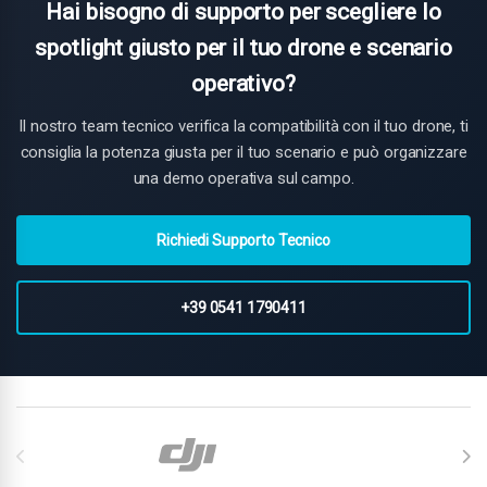
inferiore. Il
Matrice 30
e il
Mavic 3 Enterprise
hanno un singolo
Hai bisogno di supporto per scegliere lo
documentazione e le procedure di utilizzo in conformità con
connettore accessori, quindi spotlight e sensore principale
le normative italiane ed europee.
spotlight giusto per il tuo drone e scenario
non possono essere montati contemporaneamente sullo
stesso slot — ma il Mavic 3 ha connettori UP e DOWN
operativo?
separati che possono essere usati in parallelo.
Il nostro team tecnico verifica la compatibilità con il tuo drone, ti
consiglia la potenza giusta per il tuo scenario e può organizzare
una demo operativa sul campo.
Richiedi Supporto Tecnico
+39 0541 1790411
Carosello di Marchi