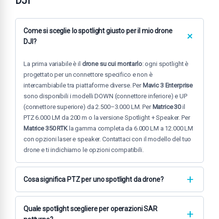
DJI
Come si sceglie lo spotlight giusto per il mio drone
DJI?
La prima variabile è il
drone su cui montarlo
: ogni spotlight è
progettato per un connettore specifico e non è
intercambiabile tra piattaforme diverse. Per
Mavic 3 Enterprise
sono disponibili i modelli DOWN (connettore inferiore) e UP
(connettore superiore) da 2.500–3.000 LM. Per
Matrice 30
il
PTZ 6.000 LM da 200 m o la versione Spotlight + Speaker. Per
Matrice 350 RTK
la gamma completa da 6.000 LM a 12.000 LM
con opzioni laser e speaker. Contattaci con il modello del tuo
drone e ti indichiamo le opzioni compatibili.
Cosa significa PTZ per uno spotlight da drone?
PTZ
sta per Pan-Tilt-Zoom (panoramica-inclinazione-zoom).
Uno spotlight PTZ consente all'operatore a terra di
orientare
Quale spotlight scegliere per operazioni SAR
il fascio luminoso indipendentemente dalla direzione di volo