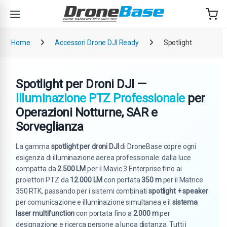
Salta alla navigazione
Salta al contenuto
Home
Accessori Drone DJI Ready
Spotlight
Spotlight per Droni DJI —
Illuminazione PTZ Professionale
per
Operazioni Notturne, SAR e
Sorveglianza
La gamma
spotlight per droni DJI
di DroneBase copre ogni
esigenza di illuminazione aerea professionale: dalla luce
compatta da
2.500 LM
per il Mavic 3 Enterprise fino ai
proiettori PTZ da
12.000 LM
con portata
350 m
per il Matrice
350 RTK, passando per i sistemi combinati
spotlight + speaker
per comunicazione e illuminazione simultanea e il
sistema
laser multifunction
con portata fino a
2.000 m
per
designazione e ricerca persone a lunga distanza. Tutti i