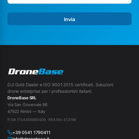
Invia
DJI Gold Dealer e ISO 9001:2015 certificati. Soluzioni
drone enterprise per i professionisti italiani.
DroneBase SRL
Via San Giovenale 86
47922 Rimini — Italy
P.IVA IT04456990409 · REA RN-413198
+39 0541 1790411
info@dronebase.it