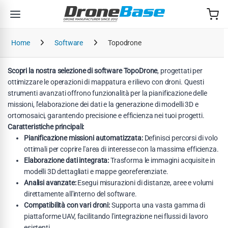
Salta alla navigazione
Salta al contenuto
Home
Software
Topodrone
Scopri la nostra selezione di software TopoDrone
, progettati per
ottimizzare le operazioni di mappatura e rilievo con droni. Questi
strumenti avanzati offrono funzionalità per la pianificazione delle
missioni, l'elaborazione dei dati e la generazione di modelli 3D e
ortomosaici, garantendo precisione e efficienza nei tuoi progetti.
Caratteristiche principali:
Pianificazione missioni automatizzata:
Definisci percorsi di volo
ottimali per coprire l'area di interesse con la massima efficienza.
Elaborazione dati integrata:
Trasforma le immagini acquisite in
modelli 3D dettagliati e mappe georeferenziate.
Analisi avanzate:
Esegui misurazioni di distanze, aree e volumi
direttamente all'interno del software.
Compatibilità con vari droni:
Supporta una vasta gamma di
piattaforme UAV, facilitando l'integrazione nei flussi di lavoro
esistenti.