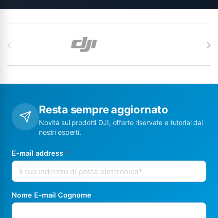
Carosello di Marchi
Resta sempre aggiornato
Novità sui prodotti DJI, offerte riservate e tutorial dai
nostri esperti.
E-mail address
*
Nome E-mail Cognome