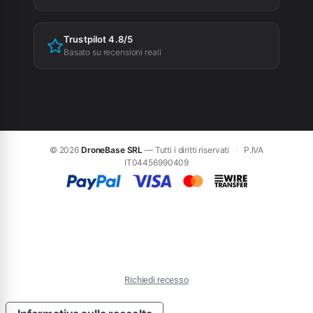
Trustpilot 4.8/5
Basato su recensioni reali
© 2026
DroneBase SRL
— Tutti i diritti riservati
·
P.IVA
IT04456990409
Richiedi recesso