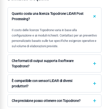
Quanto costa una licenza Topodrone LiDAR Post
Processing?
Il costo delle licenze Topodrone varia in base alla
configurazione e ai moduli richiesti. Contattaci per un preventivo
personalizzato basato sulle tue specifiche esigenze operative e
sul volume di elaborazioni previste.
Che formati di output supporta il software
Topodrone?
Topodrone supporta i principali formati standard del settore
inclusi LAS/LAZ per nuvole di punti, GeoTIFF per DTM/DSM,
È compatibile con sensori LiDAR di diversi
shapefile per vettoriali e formati CAD come DWG/DXF per
produttori?
integrazione in software di progettazione.
Sì, il software Topodrone è compatibile con i principali sensori
LiDAR per droni disponibili sul mercato. Forniamo profili di
Che precisione posso ottenere con Topodrone?
calibrazione preconfigurati e supporto per l'integrazione di