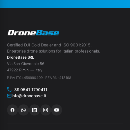
Certified DJI Gold Dealer and ISO 9001:2015.
Enterprise drone solutions for Italian professionals.
DroneBase SRL
Via San Giovenale 86
47922 Rimini — Italy
P.IVA IT04456990409 · REA RN-413198
+39 0541 1790411
info@dronebase.it