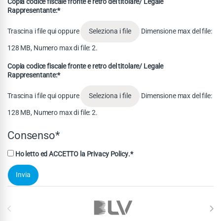
Copia codice fiscale fronte e retro del titolare/ Legale
Rappresentante:*
Trascina i file qui oppure
Dimensione max del file:
Seleziona i file
128 MB, Numero max di file: 2.
Copia codice fiscale fronte e retro del titolare/ Legale
Rappresentante:*
Trascina i file qui oppure
Dimensione max del file:
Seleziona i file
128 MB, Numero max di file: 2.
Consenso*
Ho letto ed ACCETTO la
Privacy Policy
.*
Brands Carousel