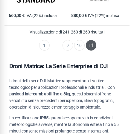
660,00
€
IVA (22%) inclusa
880,00
€
IVA (22%) inclusa
Visualizzazione di 241-260 di 260 risultati
11
1
9
10
…
Droni Matrice: La Serie Enterprise di DJI
I droni della serie DJI Matrice rappresentano il vertice
tecnologico per applicazioni professionali e industriali. Con
payload intercambiabili fino a 3kg
, questi sistemi offrono
versatilità senza precedenti per ispezioni, rilievi topografici,
operazioni di sicurezza e monitoraggio ambientale.
La certificazione
IP55
garantisce operatività in condizioni
meteorologiche avverse, mentre l'autonomia estesa fino a 55
minuti consente missioni prolungate senza interruzioni.