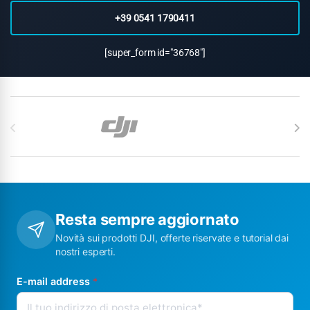
+39 0541 1790411
[super_form id="36768"]
Carosello di Marchi
Resta sempre aggiornato
Novità sui prodotti DJI, offerte riservate e tutorial dai
nostri esperti.
E-mail address
*