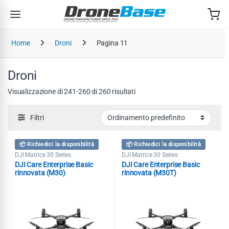
Salta alla navigazione
Salta al contenuto
Home
Droni
Pagina 11
Droni
Visualizzazione di 241-260 di 260 risultati
Filtri
📦 Richiedici la disponibilità
📦 Richiedici la disponibilità
DJI Matrice 30 Series
DJI Matrice 30 Series
DJI Care Enterprise Basic
DJI Care Enterprise Basic
rinnovata (M30)
rinnovata (M30T)