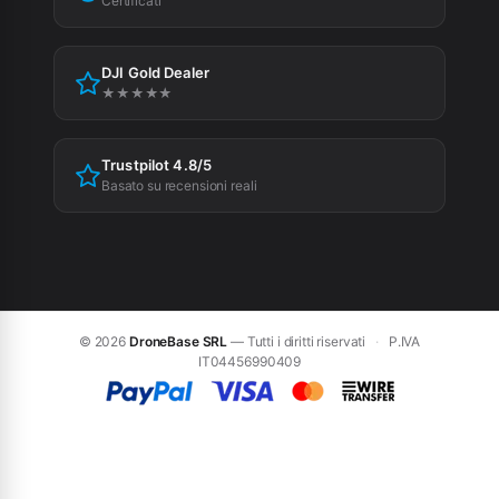
Certificati
Cookie Policy
DJI Gold Dealer
Preferenze cookie
★★★★★
Trustpilot 4.8/5
Basato su recensioni reali
© 2026
DroneBase SRL
— Tutti i diritti riservati
·
P.IVA
IT04456990409