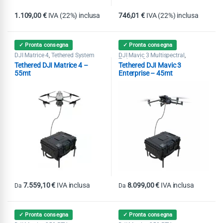
1.109,00
€
IVA (22%) inclusa
746,01
€
IVA (22%) inclusa
✓ Pronta consegna
✓ Pronta consegna
DJI Matrice 4
Tethered System
DJI Mavic 3 Multispectral
,
,
Tethered System
Tethered DJI Matrice 4 –
Tethered DJI Mavic 3
55mt
Enterprise – 45mt
7.559,10
€
IVA inclusa
8.099,00
€
IVA inclusa
Da
Da
Questo prodotto ha più varianti. Le opzioni possono essere scelte nel
Questo prodotto ha più varianti. Le
✓ Pronta consegna
✓ Pronta consegna