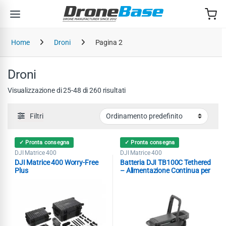
Salta alla navigazione
Salta al contenuto
Home
Droni
Pagina 2
Droni
Visualizzazione di 25-48 di 260 risultati
Filtri
✓ Pronta consegna
✓ Pronta consegna
DJI Matrice 400
DJI Matrice 400
DJI Matrice 400 Worry-Free
Batteria DJI TB100C Tethered
Plus
– Alimentazione Continua per
DJI Matrice 400