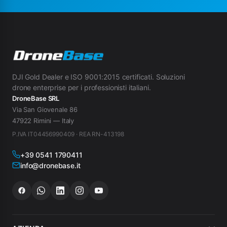
DJI Gold Dealer e ISO 9001:2015 certificati. Soluzioni
drone enterprise per i professionisti italiani.
DroneBase SRL
Via San Giovenale 86
47922 Rimini — Italy
P.IVA IT04456990409 · REA RN-413198
+39 0541 1790411
info@dronebase.it