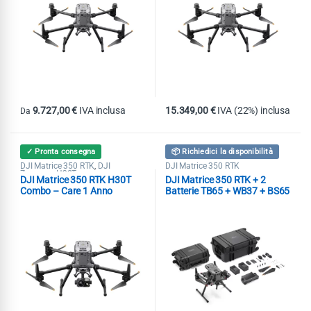
9.727,00
€
IVA inclusa
15.349,00
€
IVA (22%) inclusa
Da
Questo prodotto ha più varianti. Le opzioni possono essere scelte nel
✓ Pronta consegna
📦 Richiedici la disponibilità
DJI Matrice 350 RTK
DJI
DJI Matrice 350 RTK
,
Zenmuse H30T
DJI Matrice 350 RTK H30T
DJI Matrice 350 RTK + 2
Combo – Care 1 Anno
Batterie TB65 + WB37 + BS65
+ DJI RC Plus + 2110s + DJI
Care Enterprise 1 Anno