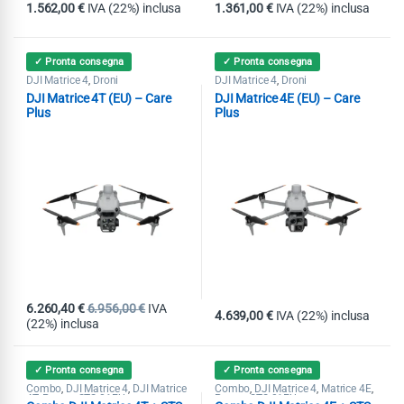
1.562,00
€
IVA (22%) inclusa
1.361,00
€
IVA (22%) inclusa
✓ Pronta consegna
✓ Pronta consegna
DJI Matrice 4
Droni
DJI Matrice 4
Droni
,
,
DJI Matrice 4T (EU) – Care
DJI Matrice 4E (EU) – Care
Plus
Plus
6.260,40
€
6.956,00
€
IVA
4.639,00
€
IVA (22%) inclusa
(22%) inclusa
✓ Pronta consegna
✓ Pronta consegna
Combo
DJI Matrice 4
DJI Matrice
Combo
DJI Matrice 4
Matrice 4E
,
,
,
,
,
4T
Promo STS-01EU
Promo STS-01EU
,