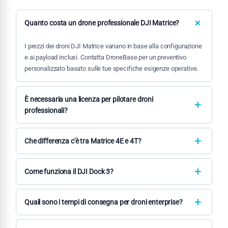
Quanto costa un drone professionale DJI Matrice?
I prezzi dei droni DJI Matrice variano in base alla configurazione
e ai payload inclusi. Contatta DroneBase per un preventivo
personalizzato basato sulle tue specifiche esigenze operative.
È necessaria una licenza per pilotare droni
professionali?
Sì, per operazioni commercial è obbligatorio il patentino drone
ENAC e l'autorizzazione per voli in scenari standard o critici.
Che differenza c'è tra Matrice 4E e 4T?
DroneBase fornisce supporto per tutti gli adempimenti
Il Matrice 4T integra sensori di imaging termico per
normativi.
applicazioni che richiedono rilevamento di temperature,
Come funziona il DJI Dock 3?
mentre il 4E è ottimizzato per payload intercambiabili e
Il DJI Dock 3 è una stazione automatizzata che consente voli
massima versatilità operativa.
programmati senza operatore presente. Include ricarica
Quali sono i tempi di consegna per droni enterprise?
automatica, protezione weather-proof e controllo remoto via
Come rivenditore DJI Gold 5, DroneBase ha accesso prioritario
connessione cloud.