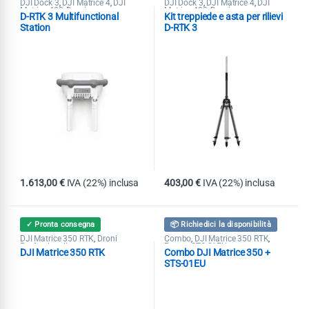
DJI Dock 3
DJI Matrice 4
DJI
DJI Dock 3
DJI Matrice 4
DJI
,
,
,
,
Matrice 400
Droni
Matrice 400
Droni
,
,
D-RTK 3 Multifunctional
Kit treppiede e asta per rilievi
Station
D-RTK 3
1.613,00
€
IVA (22%) inclusa
403,00
€
IVA (22%) inclusa
✓ Pronta consegna
📦 Richiedici la disponibilità
DJI Matrice 350 RTK
Droni
Combo
DJI Matrice 350 RTK
,
,
,
Professionali
Promo STS-01EU
DJI Matrice 350 RTK
Combo DJI Matrice 350 +
STS-01EU