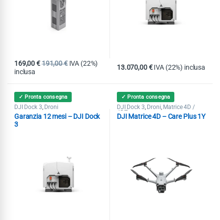
169,00
€
191,00
€
IVA (22%)
13.070,00
€
IVA (22%) inclusa
inclusa
✓ Pronta consegna
✓ Pronta consegna
DJI Dock 3
Droni
DJI Dock 3
Droni
Matrice 4D /
,
,
,
4DT
Garanzia 12 mesi – DJI Dock
DJI Matrice 4D – Care Plus 1Y
3