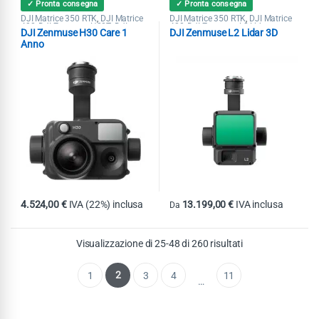
✓ Pronta consegna
✓ Pronta consegna
DJI Matrice 350 RTK
DJI Matrice
DJI Matrice 350 RTK
DJI Matrice
,
,
400
DJI Zenmuse H20T
DJI
400
DJI Zenmuse L2 Lidar
,
,
,
DJI Zenmuse H30 Care 1
DJI Zenmuse L2 Lidar 3D
Zenmuse H30
Anno
4.524,00
€
IVA (22%) inclusa
13.199,00
€
IVA inclusa
Da
Questo prodotto ha più varianti. Le
Visualizzazione di 25-48 di 260 risultati
2
1
3
4
11
…