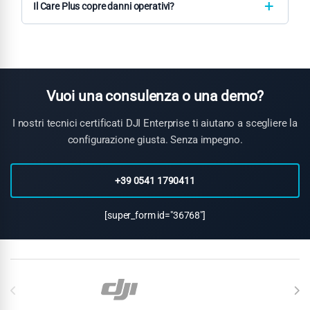
alle forniture. I tempi variano da disponibilità immediata a 2-4
Il Care Plus copre danni operativi?
settimane per configurazioni speciali.
DJI Care Plus copre danni accidentali inclusi collisioni, danni
da acqua e malfunzionamenti durante operazioni normali.
Include sostituzioni rapide e riparazioni prioritarie.
Vuoi una consulenza o una demo?
I nostri tecnici certificati DJI Enterprise ti aiutano a scegliere la
configurazione giusta. Senza impegno.
+39 0541 1790411
[super_form id="36768"]
Carosello di Marchi