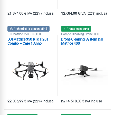
21.874,00
€
IVA (22%) inclusa
12.684,00
€
IVA (22%) inclusa
📦 Richiedici la disponibilità
✓ Pronta consegna
DJI Matrice 350 RTK
DJI
Combo Cleaning Drone
DJI
,
,
Zenmuse H20T
Matrice 400
Drone Cleaning
,
DJI Matrice 350 RTK H20T
Drone Cleaning System DJI
System
Combo – Care 1 Anno
Matrice 400
22.036,99
€
IVA (22%) inclusa
14.518,00
€
IVA inclusa
Da
Questo prodotto ha più varianti. Le