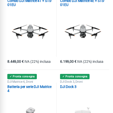
Combo DJI Matrice 4T + STS-
Combo DJI Matrice 4E + STS-
01EU
01EU
8.449,00
€
IVA (22%) inclusa
6.199,00
€
IVA (22%) inclusa
✓ Pronta consegna
✓ Pronta consegna
DJI Matrice 4
Droni
DJI Dock 3
Droni
,
,
Batteria per serie DJI Matrice
DJI Dock 3
4