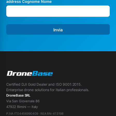
address Cognome Nome
Invia
Certified DJI Gold Dealer and ISO 9001:2015.
Enterprise drone solutions for Italian professionals.
DroneBase SRL
Via San Giovenale 86
47922 Rimini — Italy
P.IVA IT04456990409 · REA RN-413198