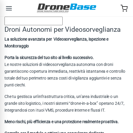
Skip to navigation
Skip to content
Droni Autonomi per Videosorveglianza
La soluzione avanzata per Videosorveglianza, Ispezione e
Monitoraggio
Porta la sicurezza del tuo sito al livello successivo.
Le nostre soluzioni di videosorveglianza autonoma con droni
garantiscono copertura immediata, reattività istantanea e controllo
totale del tuo perimetro senza costi di vigilanza aggiuntivi e senza
punti ciechi.
Che tu gestisca un’infrastruttura critica, un’area industriale o un
grande sito logistico, i nostri sistemi “drone-in-a-box” operano 24/7,
integrandosi con i tuoi VMS, procedure interne e flussi IT.
Meno rischi, più efficienza e una protezione realmente proattiva.