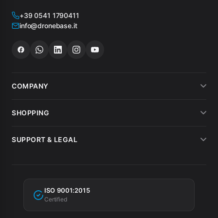
+39 0541 1790411
info@dronebase.it
COMPANY
About us
SHOPPING
What customers say
Payment methods
SUPPORT & LEGAL
Drone hire
Shipping
Terms of sale
MEPA
Invoicing
Warranty
Tax incentives
ISO 9001:2015
Privacy Policy
Certified
Cookie Policy