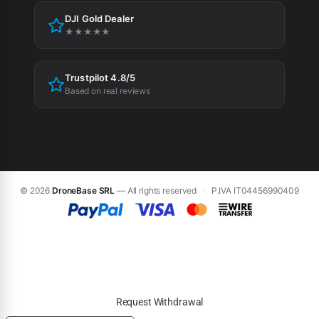
DJI Gold Dealer
Cookie preferences
★★★★★
Trustpilot 4.8/5
Based on real reviews
© 2026
DroneBase SRL
— All rights reserved
·
P.IVA IT04456990409
Request Withdrawal